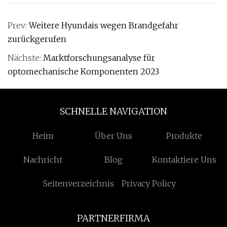
Prev:
Weitere Hyundais wegen Brandgefahr
zurückgerufen
Nächste:
Marktforschungsanalyse für
optomechanische Komponenten 2023
SCHNELLE NAVIGATION
Heim
Über Uns
Produkte
Nachricht
Blog
Kontaktiere Uns
Seitenverzeichnis
Privacy Policy
PARTNERFIRMA