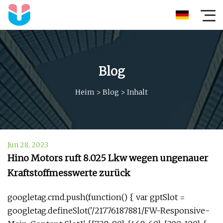
Blog
Heim
>
Blog
>
Inhalt
Jun 28, 2023
Hino Motors ruft 8.025 Lkw wegen ungenauer
Kraftstoffmesswerte zurück
googletag.cmd.push(function() { var gptSlot =
googletag.defineSlot('/21776187881/FW-Responsive-