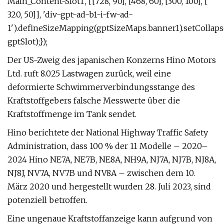
Main_Content-Slot1', [[728, 90], [468, 60], [300, 100], [
320, 50]], 'div-gpt-ad-b1-i-fw-ad-
1').defineSizeMapping(gptSizeMaps.banner1).setCollaps
gptSlot);});
Der US-Zweig des japanischen Konzerns Hino Motors
Ltd. ruft 8.025 Lastwagen zurück, weil eine
deformierte Schwimmerverbindungsstange des
Kraftstoffgebers falsche Messwerte über die
Kraftstoffmenge im Tank sendet.
Hino berichtete der National Highway Traffic Safety
Administration, dass 100 % der 11 Modelle – 2020–
2024 Hino NE7A, NE7B, NE8A, NH9A, NJ7A, NJ7B, NJ8A,
NJ8J, NV7A, NV7B und NV8A – zwischen dem 10.
März 2020 und hergestellt wurden 28. Juli 2023, sind
potenziell betroffen.
Eine ungenaue Kraftstoffanzeige kann aufgrund von