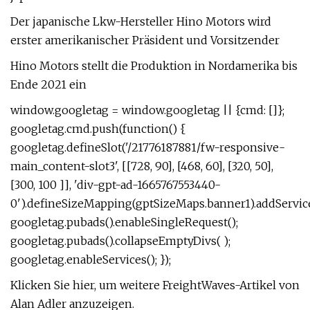
Der japanische Lkw-Hersteller Hino Motors wird
erster amerikanischer Präsident und Vorsitzender
Hino Motors stellt die Produktion in Nordamerika bis
Ende 2021 ein
window.googletag = window.googletag || {cmd: []};
googletag.cmd.push(function() {
googletag.defineSlot('/21776187881/fw-responsive-
main_content-slot3', [[728, 90], [468, 60], [320, 50],
[300, 100 ]], 'div-gpt-ad-1665767553440-
0').defineSizeMapping(gptSizeMaps.banner1).addService
googletag.pubads().enableSingleRequest();
googletag.pubads().collapseEmptyDivs( );
googletag.enableServices(); });
Klicken Sie hier, um weitere FreightWaves-Artikel von
Alan Adler anzuzeigen.