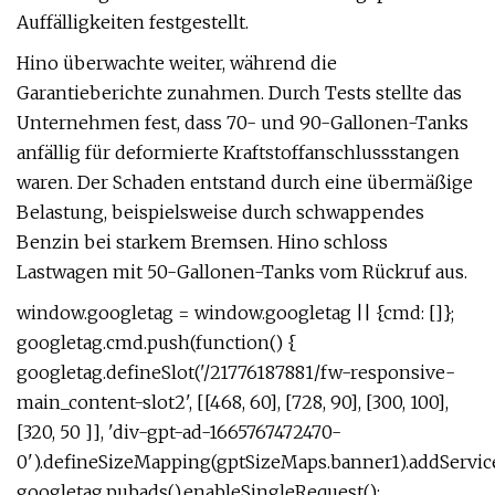
Auffälligkeiten festgestellt.
Hino überwachte weiter, während die
Garantieberichte zunahmen. Durch Tests stellte das
Unternehmen fest, dass 70- und 90-Gallonen-Tanks
anfällig für deformierte Kraftstoffanschlussstangen
waren. Der Schaden entstand durch eine übermäßige
Belastung, beispielsweise durch schwappendes
Benzin bei starkem Bremsen. Hino schloss
Lastwagen mit 50-Gallonen-Tanks vom Rückruf aus.
window.googletag = window.googletag || {cmd: []};
googletag.cmd.push(function() {
googletag.defineSlot('/21776187881/fw-responsive-
main_content-slot2', [[468, 60], [728, 90], [300, 100],
[320, 50 ]], 'div-gpt-ad-1665767472470-
0').defineSizeMapping(gptSizeMaps.banner1).addService
googletag.pubads().enableSingleRequest();